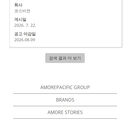
정
표
회사
고
스
보
시
코스비전
바
의
Tab
를
게시일
전
키
눌
2026. 7. 22.
체
로
러
공고 마감일
컨
직
선
2026.08.09
텐
무
택
트
목
하
를
록
면
검색 결과 더 보기
조
을
직
회
탐
무
할
색
정
수
합
보
있
니
AMOREPACIFIC GROUP
의
습
다.
전
니
직
BRANDS
체
다.
무
컨
AMORE STORIES
의
텐
전
트
체
를