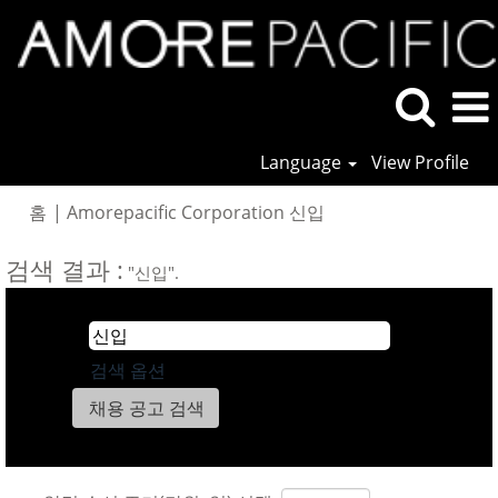
Language
View Profile
(현
홈
|
Amorepacific Corporation 신입
재
페
검색 결과 :
"신입".
이
지)
검색 옵션