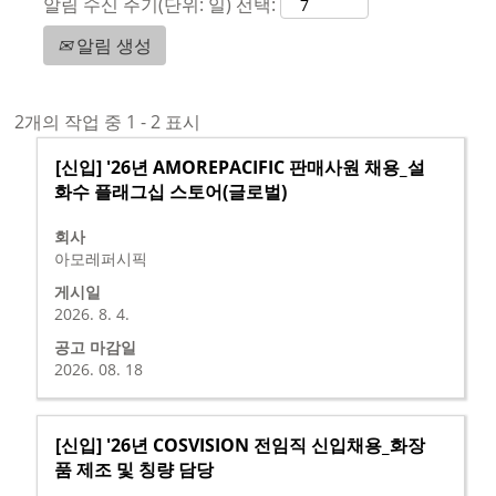
알림 수신 주기(단위: 일) 선택:
알림 생성
검
2개의 작업 중 1 - 2 표시
색
모
스
[신입] '26년 AMOREPACIFIC 판매사원 채용_설
결
집
페
화수 플래그십 스토어(글로벌)
과
공
이
:
회사
고
스
"신
아모레퍼시픽
바
입".
를
2
게시일
눌
2026. 8. 4.
개
러
의
공고 마감일
선
작
2026. 08. 18
택
업
하
중
면
1
모
스
[신입] '26년 COSVISION 전임직 신입채용_화장
직
-
집
페
품 제조 및 칭량 담당
무
2
공
이