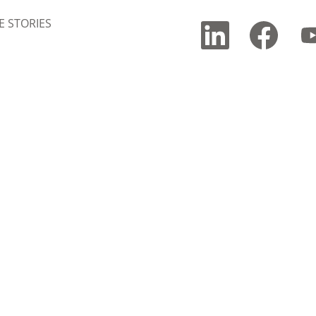
 STORIES
새
새
새
탭
탭
탭
에
에
에
서
서
서
열
열
열
립
립
립
니
니
니
다
다
다
.
.
.